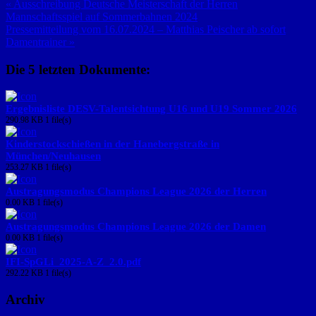
« Ausschreibung Deutsche Meisterschaft der Herren
Mannschaftsspiel auf Sommerbahnen 2024
Pressemitteilung vom 16.07.2024 – Matthias Peischer ab sofort
Damentrainer »
Die 5 letzten Dokumente:
Ergebnisliste DESV-Talentsichtung U16 und U19 Sommer 2026
290.98 KB
1 file(s)
Kinderstockschießen in der Hanebergstraße in
München/Neuhausen
253.27 KB
1 file(s)
Austragungsmodus Champions League 2026 der Herren
0.00 KB
1 file(s)
Austragungsmodus Champions League 2026 der Damen
0.00 KB
1 file(s)
IFI-SpGLi_2025-A-Z_2.0.pdf
292.22 KB
1 file(s)
Archiv