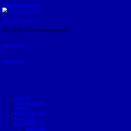
Zum Inhalt springen
DESV-News.de
Das DESV-Online-Mitteilungsblatt
Rückruf-Service:
hier klicken
Bestellung Spielerpass-Anträge:
hier klicken
Telefon +49 (0) 8821 9510-0
Montag bis Donnerstag:
09:00-12:00 und 13:00-15:00 Uhr
Freitag:
09:00 – 12:00 Uhr
Startseite
Alle Dokumente
Termine
DESV-Fan-Shop
Live-Ticker
Impressum & Co.
Impressum