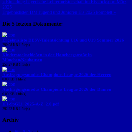
« Einladung bayerische Lehrermeisterschaft im Eisstocksport März
2025
Ergebnislisten DM Jugend und Junioren Eis 2025 komplett »
Die 5 letzten Dokumente:
Ergebnisliste DESV-Talentsichtung U16 und U19 Sommer 2026
290.98 KB
1 file(s)
Kinderstockschießen in der Hanebergstraße in
München/Neuhausen
253.27 KB
1 file(s)
Austragungsmodus Champions League 2026 der Herren
0.00 KB
1 file(s)
Austragungsmodus Champions League 2026 der Damen
0.00 KB
1 file(s)
IFI-SpGLi_2025-A-Z_2.0.pdf
292.22 KB
1 file(s)
Archiv
Juli 2026
(1)