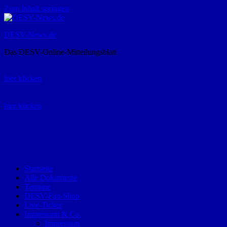
Zum Inhalt springen
DESV-News.de
Das DESV-Online-Mitteilungsblatt
Rückruf-Service:
hier klicken
Bestellung Spielerpass-Anträge:
hier klicken
Telefon +49 (0) 8821 9510-0
Montag bis Donnerstag:
09:00-12:00 und 13:00-15:00 Uhr
Freitag:
09:00 – 12:00 Uhr
Startseite
Alle Dokumente
Termine
DESV-Fan-Shop
Live-Ticker
Impressum & Co.
Impressum