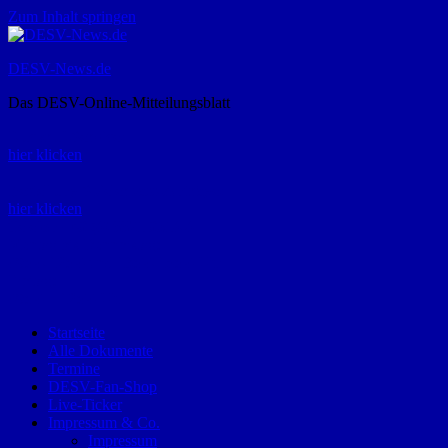
Zum Inhalt springen
DESV-News.de
Das DESV-Online-Mitteilungsblatt
Rückruf-Service:
hier klicken
Bestellung Spielerpass-Anträge:
hier klicken
Telefon +49 (0) 8821 9510-0
Montag bis Donnerstag:
09:00-12:00 und 13:00-15:00 Uhr
Freitag:
09:00 – 12:00 Uhr
Startseite
Alle Dokumente
Termine
DESV-Fan-Shop
Live-Ticker
Impressum & Co.
Impressum