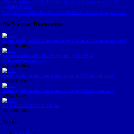
« Ergebnisliste EM 2026 Zielwettbewerb Einzelwertung U23
weiblich Finale
Ergebnisliste EM 2026 Weitenwettbewerb Teamwertung Mixed »
Die 5 letzten Dokumente:
Ergebnisliste DESV-Talentsichtung U16 und U19 Sommer 2026
290.98 KB
1 file(s)
Kinderstockschießen in der Hanebergstraße in
München/Neuhausen
253.27 KB
1 file(s)
Austragungsmodus Champions League 2026 der Herren
0.00 KB
1 file(s)
Austragungsmodus Champions League 2026 der Damen
0.00 KB
1 file(s)
IFI-SpGLi_2025-A-Z_2.0.pdf
292.22 KB
1 file(s)
Archiv
Juli 2026
(1)