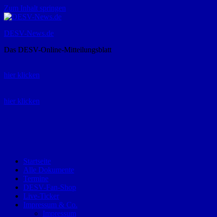
Zum Inhalt springen
DESV-News.de
Das DESV-Online-Mitteilungsblatt
Rückruf-Service:
hier klicken
Bestellung Spielerpass-Anträge:
hier klicken
Telefon +49 (0) 8821 9510-0
Montag bis Donnerstag:
09:00-12:00 und 13:00-15:00 Uhr
Freitag:
09:00 – 12:00 Uhr
Startseite
Alle Dokumente
Termine
DESV-Fan-Shop
Live-Ticker
Impressum & Co.
Impressum