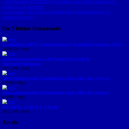
« Ergebnisliste EM 2026 Zielnwettbewerb Einzelwertung U23
weiblich und männlich
Ergebnisliste EM 2026 Zielwettbewerb Einzelwertung U23
männlich Finale »
Die 5 letzten Dokumente:
Ergebnisliste DESV-Talentsichtung U16 und U19 Sommer 2026
290.98 KB
1 file(s)
Kinderstockschießen in der Hanebergstraße in
München/Neuhausen
253.27 KB
1 file(s)
Austragungsmodus Champions League 2026 der Herren
0.00 KB
1 file(s)
Austragungsmodus Champions League 2026 der Damen
0.00 KB
1 file(s)
IFI-SpGLi_2025-A-Z_2.0.pdf
292.22 KB
1 file(s)
Archiv