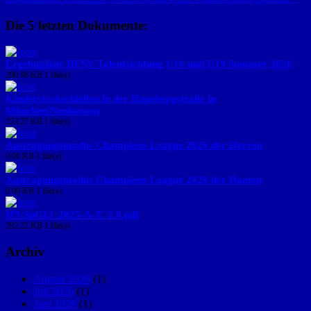
Die 5 letzten Dokumente:
Ergebnisliste DESV-Talentsichtung U16 und U19 Sommer 2026
290.98 KB
1 file(s)
Kinderstockschießen in der Hanebergstraße in
München/Neuhausen
253.27 KB
1 file(s)
Austragungsmodus Champions League 2026 der Herren
0.00 KB
1 file(s)
Austragungsmodus Champions League 2026 der Damen
0.00 KB
1 file(s)
IFI-SpGLi_2025-A-Z_2.0.pdf
292.22 KB
1 file(s)
Archiv
August 2026
(1)
Juli 2026
(1)
Juni 2026
(1)