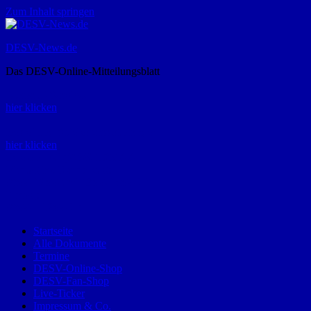
Zum Inhalt springen
DESV-News.de
Das DESV-Online-Mitteilungsblatt
Rückruf-Service:
hier klicken
Bestellung Spielerpass-Anträge:
hier klicken
Telefon +49 (0) 8821 9510-0
Montag bis Donnerstag:
09:00-12:00 und 13:00-15:00 Uhr
Freitag:
09:00 – 12:00 Uhr
Startseite
Alle Dokumente
Termine
DESV-Online-Shop
DESV-Fan-Shop
Live-Ticker
Impressum & Co.