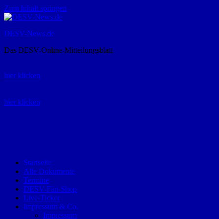
Zum Inhalt springen
DESV-News.de
Das DESV-Online-Mitteilungsblatt
Rückruf-Service:
hier klicken
Bestellung Spielerpass-Anträge:
hier klicken
Telefon +49 (0) 8821 9510-0
Montag bis Donnerstag:
09:00-12:00 und 13:00-15:00 Uhr
Freitag:
09:00 – 12:00 Uhr
Startseite
Alle Dokumente
Termine
DESV-Fan-Shop
Live-Ticker
Impressum & Co.
Impressum