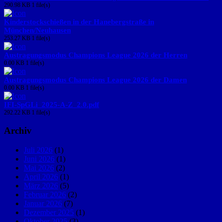
290.98 KB
1 file(s)
Kinderstockschießen in der Hanebergstraße in
München/Neuhausen
253.27 KB
1 file(s)
Austragungsmodus Champions League 2026 der Herren
0.00 KB
1 file(s)
Austragungsmodus Champions League 2026 der Damen
0.00 KB
1 file(s)
IFI-SpGLi_2025-A-Z_2.0.pdf
292.22 KB
1 file(s)
Archiv
Juli 2026
(1)
Juni 2026
(1)
Mai 2026
(2)
April 2026
(1)
März 2026
(5)
Februar 2026
(2)
Januar 2026
(7)
Dezember 2025
(1)
Oktober 2025
(3)