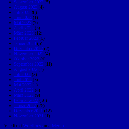
September 2023
(5)
August 2023
(4)
Juli 2023
(8)
Juni 2023
(1)
Mai 2023
(5)
April 2023
(3)
März 2023
(12)
Februar 2023
(6)
Januar 2023
(5)
Dezember 2022
(2)
November 2022
(4)
Oktober 2022
(4)
September 2022
(11)
August 2022
(7)
Juli 2022
(3)
Juni 2022
(3)
Mai 2022
(1)
April 2022
(4)
März 2022
(9)
Februar 2022
(56)
Januar 2022
(26)
Dezember 2021
(12)
November 2021
(1)
Erstellt mit
WordPress
und
Merlin
.