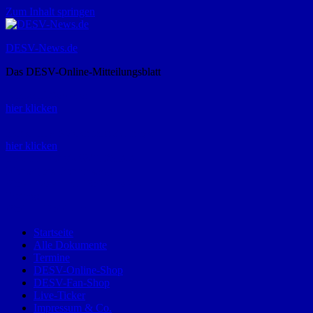
Zum Inhalt springen
DESV-News.de
Das DESV-Online-Mitteilungsblatt
Rückruf-Service:
hier klicken
Bestellung Spielerpass-Anträge:
hier klicken
Telefon +49 (0) 8821 9510-0
Montag bis Donnerstag:
09:00-12:00 und 13:00-15:00 Uhr
Freitag:
09:00 – 12:00 Uhr
Startseite
Alle Dokumente
Termine
DESV-Online-Shop
DESV-Fan-Shop
Live-Ticker
Impressum & Co.