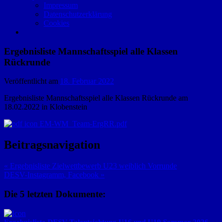
Impressum
Datenschutzerklärung
Cookies
Ergebnisliste Mannschaftsspiel alle Klassen
Rückrunde
Veröffentlicht am
18. Februar 2022
Ergebnisliste Mannschaftsspiel alle Klassen Rückrunde am
18.02.2022 in Klobenstein
EM-WM_Team-ErgRR.pdf
Beitragsnavigation
« Ergebnisliste Zielwettbewerb U23 weiblich Vorrunde
DESV-Instagramm, Facebook »
Die 5 letzten Dokumente:
Ergebnisliste DESV-Talentsichtung U16 und U19 Sommer 2026