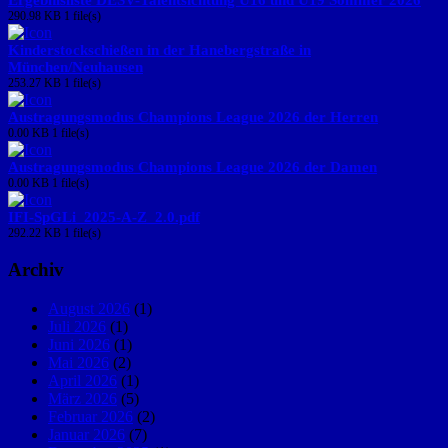
290.98 KB
1 file(s)
Kinderstockschießen in der Hanebergstraße in
München/Neuhausen
253.27 KB
1 file(s)
Austragungsmodus Champions League 2026 der Herren
0.00 KB
1 file(s)
Austragungsmodus Champions League 2026 der Damen
0.00 KB
1 file(s)
IFI-SpGLi_2025-A-Z_2.0.pdf
292.22 KB
1 file(s)
Archiv
August 2026
(1)
Juli 2026
(1)
Juni 2026
(1)
Mai 2026
(2)
April 2026
(1)
März 2026
(5)
Februar 2026
(2)
Januar 2026
(7)