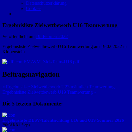
Datenschutzerklärung
Cookies
Ergebnisliste Zielwettbewerb U16 Teamwertung
Veröffentlicht am
19. Februar 2022
Ergebnisliste Zielwettbewerb U16 Teamwertung am 19.02.2022 in
Klobenstein
EM-WM_Ziel-Team-U16.pdf
Beitragsnavigation
« Ergebnisliste Zielwettbewerb U23 männlich Teamwertung
Ergebnisliste Zielwettbewerb U19 Teamwertung »
Die 5 letzten Dokumente:
Ergebnisliste DESV-Talentsichtung U16 und U19 Sommer 2026
290.98 KB
1 file(s)