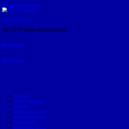
Zum Inhalt springen
DESV-News.de
Das DESV-Online-Mitteilungsblatt
Rückruf-Service:
hier klicken
Bestellung Spielerpass-Anträge:
hier klicken
Telefon +49 (0) 8821 9510-0
Montag bis Donnerstag:
09:00-12:00 und 13:00-15:00 Uhr
Freitag:
09:00 – 12:00 Uhr
Startseite
Alle Dokumente
Termine
DESV-Online-Shop
DESV-Fan-Shop
Live-Ticker
Impressum & Co.