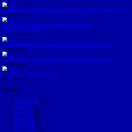
Ergebnisliste DESV-Talentsichtung U16 und U19 Sommer 2026
290.98 KB
1 file(s)
Kinderstockschießen in der Hanebergstraße in
München/Neuhausen
253.27 KB
1 file(s)
Austragungsmodus Champions League 2026 der Herren
0.00 KB
1 file(s)
Austragungsmodus Champions League 2026 der Damen
0.00 KB
1 file(s)
IFI-SpGLi_2025-A-Z_2.0.pdf
292.22 KB
1 file(s)
Archiv
August 2026
(1)
Juli 2026
(1)
Juni 2026
(1)
Mai 2026
(2)
April 2026
(1)
März 2026
(5)