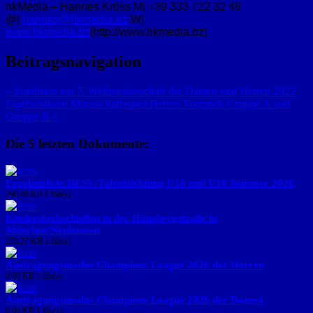
hkMedia – Hannes Kröss M| +39 333 722 32 48
@|
hannes@hkmedia.bz
W|
www.hkmedia.bz
[http://www.hkmedia.bz]
Beitragsnavigation
« Startlisten zur 7. Weltmeisterschaft der Damen und Herren 2022
Ergebnislisten Mannschaftsspiel Herren Vorrunde Gruppe A und
Gruppe B »
Die 5 letzten Dokumente:
Ergebnisliste DESV-Talentsichtung U16 und U19 Sommer 2026
290.98 KB
1 file(s)
Kinderstockschießen in der Hanebergstraße in
München/Neuhausen
253.27 KB
1 file(s)
Austragungsmodus Champions League 2026 der Herren
0.00 KB
1 file(s)
Austragungsmodus Champions League 2026 der Damen
0.00 KB
1 file(s)