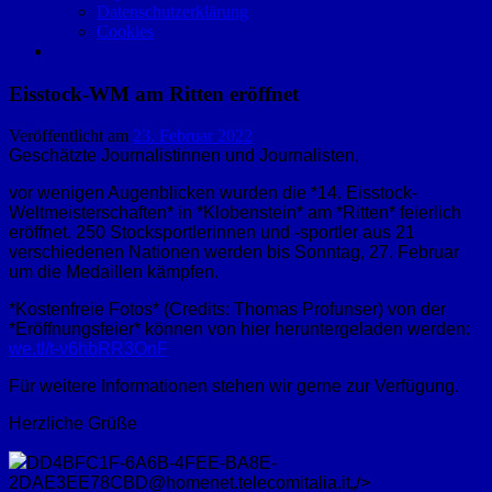
Datenschutzerklärung
Cookies
Eisstock-WM am Ritten eröffnet
Veröffentlicht am
23. Februar 2022
Geschätzte Journalistinnen und Journalisten,
vor wenigen Augenblicken wurden die *14. Eisstock-
Weltmeisterschaften* in *Klobenstein* am *Ritten* feierlich
eröffnet. 250 Stocksportlerinnen und -sportler aus 21
verschiedenen Nationen werden bis Sonntag, 27. Februar
um die Medaillen kämpfen.
*Kostenfreie Fotos* (Credits: Thomas Profunser) von der
*Eröffnungsfeier* können von hier heruntergeladen werden:
we.tl/t-v6hbRR3OnF
Für weitere Informationen stehen wir gerne zur Verfügung.
Herzliche Grüße
DD4BFC1F-6A6B-4FEE-BA8E-
2DAE3EE78CBD@homenet.telecomitalia.it„/>