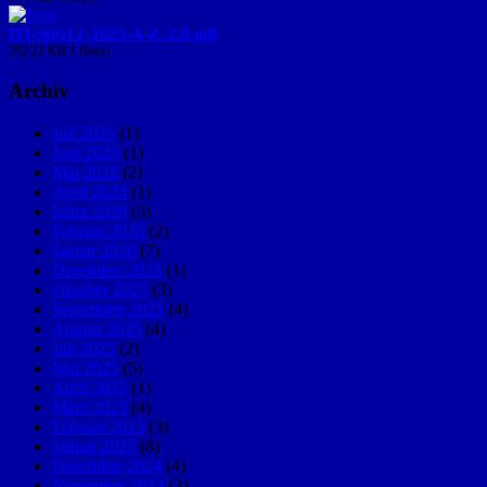
IFI-SpGLi_2025-A-Z_2.0.pdf
292.22 KB
1 file(s)
Archiv
Juli 2026
(1)
Juni 2026
(1)
Mai 2026
(2)
April 2026
(1)
März 2026
(5)
Februar 2026
(2)
Januar 2026
(7)
Dezember 2025
(1)
Oktober 2025
(3)
September 2025
(4)
August 2025
(4)
Juli 2025
(2)
Mai 2025
(5)
April 2025
(1)
März 2025
(4)
Februar 2025
(3)
Januar 2025
(8)
Dezember 2024
(4)
November 2024
(3)