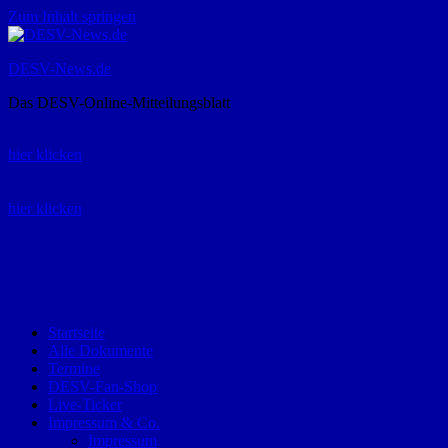
Zum Inhalt springen
DESV-News.de
Das DESV-Online-Mitteilungsblatt
Rückruf-Service:
hier klicken
Bestellung Spielerpass-Anträge:
hier klicken
Telefon +49 (0) 8821 9510-0
Montag bis Donnerstag:
09:00-12:00 und 13:00-15:00 Uhr
Freitag:
09:00 – 12:00 Uhr
Startseite
Alle Dokumente
Termine
DESV-Fan-Shop
Live-Ticker
Impressum & Co.
Impressum