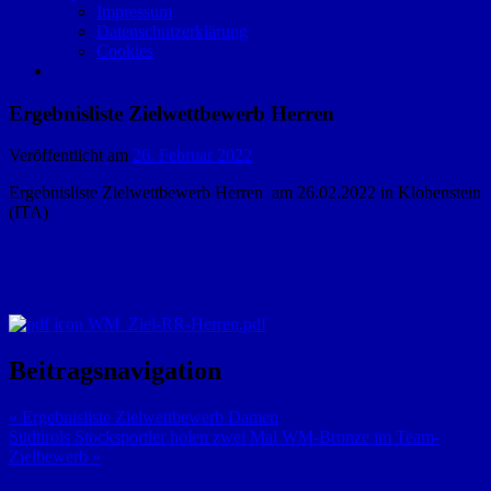
Impressum
Datenschutzerklärung
Cookies
Ergebnisliste Zielwettbewerb Herren
Veröffentlicht am
26. Februar 2022
Ergebnisliste Zielwettbewerb Herren am 26.02.2022 in Klobenstein
(ITA)
WM_Ziel-RR-Herren.pdf
Beitragsnavigation
« Ergebnisliste Zielwettbewerb Damen
Südtirols Stocksportler holen zwei Mal WM-Bronze im Team-
Zielbewerb »