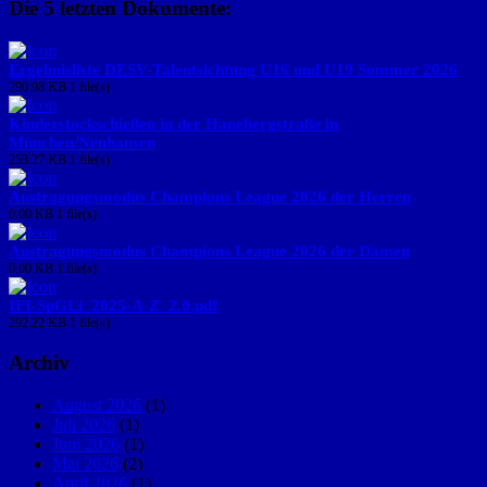
Die 5 letzten Dokumente:
Ergebnisliste DESV-Talentsichtung U16 und U19 Sommer 2026
290.98 KB
1 file(s)
Kinderstockschießen in der Hanebergstraße in
München/Neuhausen
253.27 KB
1 file(s)
Austragungsmodus Champions League 2026 der Herren
0.00 KB
1 file(s)
Austragungsmodus Champions League 2026 der Damen
0.00 KB
1 file(s)
IFI-SpGLi_2025-A-Z_2.0.pdf
292.22 KB
1 file(s)
Archiv
August 2026
(1)
Juli 2026
(1)
Juni 2026
(1)
Mai 2026
(2)
April 2026
(1)