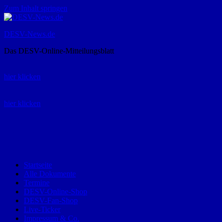
Zum Inhalt springen
DESV-News.de
Das DESV-Online-Mitteilungsblatt
Rückruf-Service:
hier klicken
Bestellung Spielerpass-Anträge:
hier klicken
Telefon +49 (0) 8821 9510-0
Montag bis Donnerstag:
09:00-12:00 und 13:00-15:00 Uhr
Freitag:
09:00 – 12:00 Uhr
Startseite
Alle Dokumente
Termine
DESV-Online-Shop
DESV-Fan-Shop
Live-Ticker
Impressum & Co.