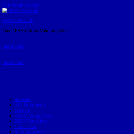
Zum Inhalt springen
DESV-News.de
Das DESV-Online-Mitteilungsblatt
Rückruf-Service:
hier klicken
Bestellung Spielerpass-Anträge:
hier klicken
Telefon +49 (0) 8821 9510-0
Montag bis Donnerstag:
09:00-12:00 und 13:00-15:00 Uhr
Freitag:
09:00 – 12:00 Uhr
Startseite
Alle Dokumente
Termine
DESV-Online-Shop
DESV-Fan-Shop
Live-Ticker
Impressum & Co.