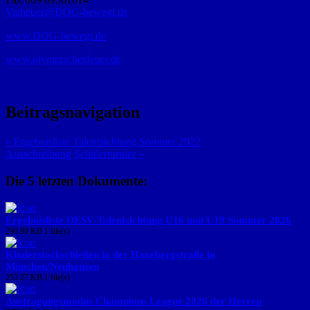
Vatheuer@DOG-bewegt.de
www.DOG-bewegt.de
www.olympischesfeuer.de
Beitragsnavigation
« Ergebnisliste Talentsichtung Sommer 2022
Ausschreibung Schülerturnier »
Die 5 letzten Dokumente:
Ergebnisliste DESV-Talentsichtung U16 und U19 Sommer 2026
290.98 KB
1 file(s)
Kinderstockschießen in der Hanebergstraße in
München/Neuhausen
253.27 KB
1 file(s)
Austragungsmodus Champions League 2026 der Herren