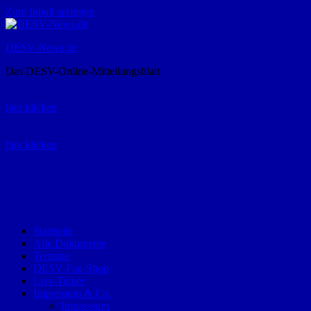
Zum Inhalt springen
DESV-News.de
Das DESV-Online-Mitteilungsblatt
Rückruf-Service:
hier klicken
Bestellung Spielerpass-Anträge:
hier klicken
Telefon +49 (0) 8821 9510-0
Montag bis Donnerstag:
09:00-12:00 und 13:00-15:00 Uhr
Freitag:
09:00 – 12:00 Uhr
Startseite
Alle Dokumente
Termine
DESV-Fan-Shop
Live-Ticker
Impressum & Co.
Impressum