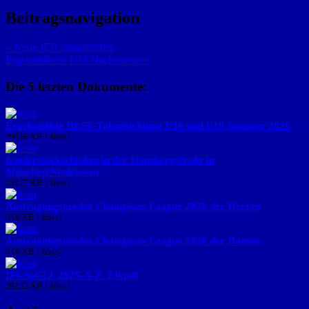
Beitragsnavigation
« Neue IER eingetroffen
Ergebnislisten DM Nachwuchs »
Die 5 letzten Dokumente:
Ergebnisliste DESV-Talentsichtung U16 und U19 Sommer 2026
290.98 KB
1 file(s)
Kinderstockschießen in der Hanebergstraße in
München/Neuhausen
253.27 KB
1 file(s)
Austragungsmodus Champions League 2026 der Herren
0.00 KB
1 file(s)
Austragungsmodus Champions League 2026 der Damen
0.00 KB
1 file(s)
IFI-SpGLi_2025-A-Z_2.0.pdf
292.22 KB
1 file(s)