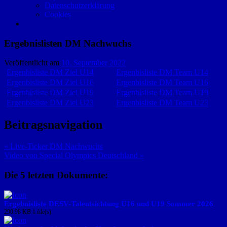
Datenschutzerklärung
Cookies
Ergebnislisten DM Nachwuchs
Veröffentlicht am
10. September 2022
Ergenbisliste DM Ziel U14
Ergenbisliste DM Team U14
Ergenbisliste DM Ziel U16
Ergenbisliste DM Team U16
Ergenbisliste DM Ziel U19
Ergenbisliste DM Team U19
Ergenbisliste DM Ziel U23
Ergenbisliste DM Team U23
Beitragsnavigation
« Live-Ticker DM Nachwuchs
Video von Special Olympics Deutschland »
Die 5 letzten Dokumente:
Ergebnisliste DESV-Talentsichtung U16 und U19 Sommer 2026
290.98 KB
1 file(s)