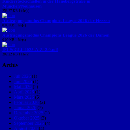
Kinderstockschießen in der Hanebergstraße in
München/Neuhausen
253.27 KB
1 file(s)
Austragungsmodus Champions League 2026 der Herren
0.00 KB
1 file(s)
Austragungsmodus Champions League 2026 der Damen
0.00 KB
1 file(s)
IFI-SpGLi_2025-A-Z_2.0.pdf
292.22 KB
1 file(s)
Archiv
Juli 2026
(1)
Juni 2026
(1)
Mai 2026
(2)
April 2026
(1)
März 2026
(5)
Februar 2026
(2)
Januar 2026
(7)
Dezember 2025
(1)
Oktober 2025
(3)
September 2025
(4)
August 2025
(4)