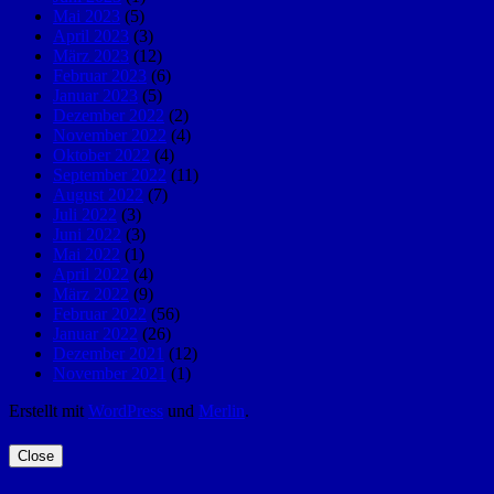
Mai 2023
(5)
April 2023
(3)
März 2023
(12)
Februar 2023
(6)
Januar 2023
(5)
Dezember 2022
(2)
November 2022
(4)
Oktober 2022
(4)
September 2022
(11)
August 2022
(7)
Juli 2022
(3)
Juni 2022
(3)
Mai 2022
(1)
April 2022
(4)
März 2022
(9)
Februar 2022
(56)
Januar 2022
(26)
Dezember 2021
(12)
November 2021
(1)
Erstellt mit
WordPress
und
Merlin
.
Close