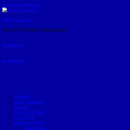
Zum Inhalt springen
DESV-News.de
Das DESV-Online-Mitteilungsblatt
Rückruf-Service:
hier klicken
Bestellung Spielerpass-Anträge:
hier klicken
Telefon +49 (0) 8821 9510-0
Montag bis Donnerstag:
09:00-12:00 und 13:00-15:00 Uhr
Freitag:
09:00 – 12:00 Uhr
Startseite
Alle Dokumente
Termine
DESV-Fan-Shop
Live-Ticker
Impressum & Co.
Impressum