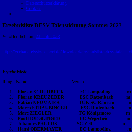
Datenschutzerklärung
Cookies
Ergebnisliste DESV-Talenstichtung Sommer 2023
Veröffentlicht am
23. Juli 2023
https://verband.eisstocksport.de/download/ergebnisliste-desv-ta
Ergebnisliste
Rang Name Verein Erg. R
Florian SCHUHBECK EC Lampoding m 532 
Florian KREUZEDER ESC Rattenbach m 523
Fabian NEUMAIER DJK SG Ramsau m 497 1
Marco STRAUBINGER ESC Rattenbach m 497
Marc ZIEGLER TG Königsmoos m 482 179
Paul HOEGLINGER EC Wegscheid m 471 17
Johannes PAULUS SC Zell m 469 167 6
Hansi OBERMAYER EC Lampoding m 454 19