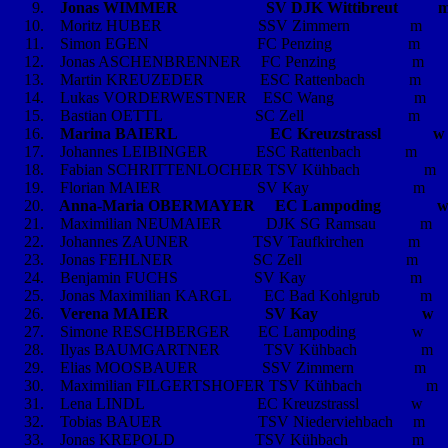
Jonas WIMMER SV DJK Wittibreut m 453 
Moritz HUBER SSV Zimmern
Simon EGEN FC Penzing
Jonas ASCHENBRENNER FC Penzing
Martin KREUZEDER ESC Rattenbach
Lukas VORDERWESTNER ESC Wang
Bastian OETTL SC Zell
Marina BAIERL EC Kreuzstrassl w 344 9
Johannes LEIBINGER ESC Rattenbach
Fabian SCHRITTENLOCHER TSV Kühbac
Florian MAIER SV Kay
Anna-Maria OBERMAYER EC Lampoding w 32
Maximilian NEUMAIER DJK SG Ramsa
Johannes ZAUNER TSV Taufkirchen
Jonas FEHLNER SC Zell 
Benjamin FUCHS SV Kay
Jonas Maximilian KARGL EC Bad Kohlgru
Verena MAIER SV Kay w 283 77 10-
Simone RESCHBERGER EC Lampodin
Ilyas BAUMGARTNER TSV Kühbac
Elias MOOSBAUER SSV Zimmern
Maximilian FILGERTSHOFER TSV Kühba
Lena LINDL EC Kreuzstrassl
Tobias BAUER TSV Niederviehbach
Jonas KREPOLD TSV Kühbach