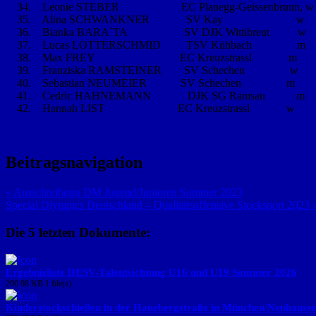
Leonie STEBER EC Planegg-Geissenbrunn
Alina SCHWANKNER SV Ka
Bianka BARA`TA SV DJK Wittibreu
Lucas LOTTERSCHMID TSV Kühbac
Max FREY EC Kreuzstrassl
Franziska RAMSTEINER SV Scheche
Sebastian NEUMEIER SV Schechen
Cedric HAHNEMANN DJK SG Ramsa
Hannah LIST EC Kreuzstrassl
Beitragsnavigation
« Ausschreibung DM Jugend/Junioren Sommer 2023
Special Olympics Deutschland – Qualitätsoffensive Stocksport 2023 
Die 5 letzten Dokumente:
Ergebnisliste DESV-Talentsichtung U16 und U19 Sommer 2026
290.98 KB
1 file(s)
Kinderstockschießen in der Hanebergstraße in München/Neuhause