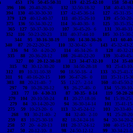
176 50-45-50-31 119 42-25-42-10 158 50-43-
 m
396
106
20-40-20-26
132
32-50-18-32
158
40-43-39-
 m
394
130
40-30-30-30
137
42-45-36-14
127
45-31-35-
 m
379
129
40-12-40-37
111
40-35-26-10
139
45-50-20-
 m
375
136
50-34-30-22
114
36-40-30- 8
125
30-35-35-
 m
365
127
50-37-30-10
107
36-45-20- 6
131
30-40-31
 m
352
116
50-23-20-23
131
40-37-44-10
105
30-15-30-
5 30-16-30-19 106 14-30-36-26 143 60-40-2
 m
340
87
20-22-20-25
110
32-30-42- 6
143
45-32-43-2
h m
336
94
50- 4-20-20
114
46-34-26- 8
128
40-32-21
 m
335
88
20-36-20-12
108
26-40-22-20
139
30-49-45-
7 80 20-12-30-18 123 34-47-32-10 124 35-40-
u m
315
92
30-12-30-20
130
34-50-28-18
93
25-43-10
 m
312
89
10-31-10-38
90
18-50-18- 4
133
30-25-41-3
m
311
91
40-16-20-15
109
36-47-26- 0
111
35-31-15-3
 m
303
88
20-21-40- 7
55
12-27- 2-14
160
40-45-50-2
b m
297
70
10-28-20-12
93
26-27-40- 0
134
55-39-10
 4-30-33 87 30-35- 8-14 119 50-20-20-
g w
279
104
20-10-50-24
81
20-27-18-16
94
15-39-25-
h m
279
84
30-14-20-20
94
36-30-14-14
101
35-41-15
 m
275
59
10-23-20- 6
113
32-45-24-12
103
20-33-40-
ch m
268
93
30-21-40- 2
84
32-40- 2-10
91
25-28-20
 w
259
83
10-25-30-18
82
18-24-24-16
94
20-34-20-2
 m
258
57
20- 4-20-13
101
28-37-24-12
100
40-15-15-
 m
247
50
20-12-10- 8
98
24-50-12-12
99
30-34-21-1