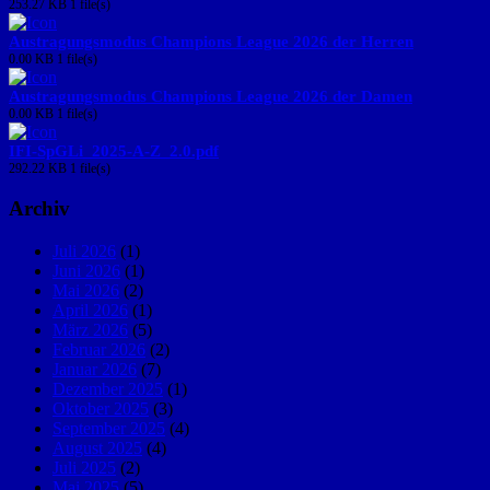
253.27 KB
1 file(s)
Austragungsmodus Champions League 2026 der Herren
0.00 KB
1 file(s)
Austragungsmodus Champions League 2026 der Damen
0.00 KB
1 file(s)
IFI-SpGLi_2025-A-Z_2.0.pdf
292.22 KB
1 file(s)
Archiv
Juli 2026
(1)
Juni 2026
(1)
Mai 2026
(2)
April 2026
(1)
März 2026
(5)
Februar 2026
(2)
Januar 2026
(7)
Dezember 2025
(1)
Oktober 2025
(3)
September 2025
(4)
August 2025
(4)
Juli 2025
(2)
Mai 2025
(5)