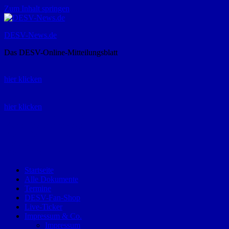
Zum Inhalt springen
DESV-News.de
Das DESV-Online-Mitteilungsblatt
Rückruf-Service:
hier klicken
Bestellung Spielerpass-Anträge:
hier klicken
Telefon +49 (0) 8821 9510-0
Montag bis Donnerstag:
09:00-12:00 und 13:00-15:00 Uhr
Freitag:
09:00 – 12:00 Uhr
Startseite
Alle Dokumente
Termine
DESV-Fan-Shop
Live-Ticker
Impressum & Co.
Impressum