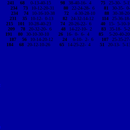
, w
241
68
0-13-40-15
98
38-40-16- 4
75
25-30- 5-1
y w
234
73
10-12-20-31
80
22-24-28- 6
81
30-35- 0
t w
234
74
10-16-10-38
72
4-30-28-10
88
30-38-20
h m
231
35
10-12- 0-13
82
24-32-14-12
114
25-36-18
 m
215
101
10-28-40-23
74
20-26-22- 6
40
15- 5-10-1
n w
209
78
20-32-20- 6
48
14-22-10- 2
83
35-18- 5-2
 m
191
80
30-10-30-10
26
16- 0- 6- 4
85
5-20-40-20
u m
187
56
10-14-20-12
24
6-10- 2- 6
107
25-35-27
 w
184
68
20-12-10-26
65
14-25-22- 4
51
20-13- 5-1
»
n