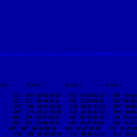
lenstichtung-sommer-2023/?wpdmdl=4231&refresh=64bd410443be0169012
unde 1 Runde 2 Runde 3
165 60-42-40-23 172 50-60-42-20 195 50-44-6
 151 40-30-50-31 170 52-50-36-32 202 60-58-5
90 60-48-40-42 140 44-34-52-10 167 50-41-3
 175 50-37-50-38 152 50-50-42-10 170 50-60-2
 50-37-60-32 149 50-45-36-18 154 35-44-4
1 50-38-50-33 139 48-47-30-14 161 45-58-3
0-31-30-46 129 40-47-24-18 173 50-40-48-
8 60-46-50-42 132 44-40-32-16 124 30-33-3