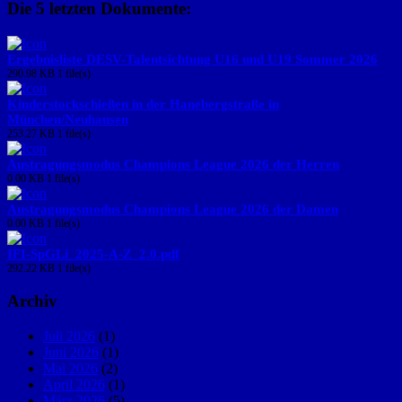
Die 5 letzten Dokumente:
Ergebnisliste DESV-Talentsichtung U16 und U19 Sommer 2026
290.98 KB
1 file(s)
Kinderstockschießen in der Hanebergstraße in
München/Neuhausen
253.27 KB
1 file(s)
Austragungsmodus Champions League 2026 der Herren
0.00 KB
1 file(s)
Austragungsmodus Champions League 2026 der Damen
0.00 KB
1 file(s)
IFI-SpGLi_2025-A-Z_2.0.pdf
292.22 KB
1 file(s)
Archiv
Juli 2026
(1)
Juni 2026
(1)
Mai 2026
(2)
April 2026
(1)
März 2026
(5)