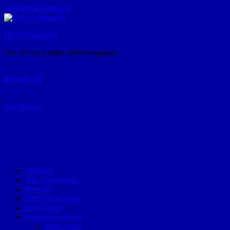
Zum Inhalt springen
DESV-News.de
Das DESV-Online-Mitteilungsblatt
Rückruf-Service:
hier klicken
Bestellung Spielerpass-Anträge:
hier klicken
Telefon +49 (0) 8821 9510-0
Montag bis Donnerstag:
09:00-12:00 und 13:00-15:00 Uhr
Freitag:
09:00 – 12:00 Uhr
Startseite
Alle Dokumente
Termine
DESV-Fan-Shop
Live-Ticker
Impressum & Co.
Impressum