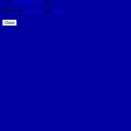
November 2021
(1)
Erstellt mit
WordPress
und
Merlin
.
Close