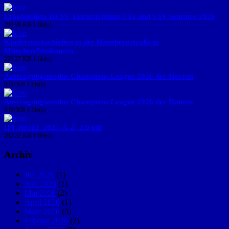
Ergebnisliste DESV-Talentsichtung U16 und U19 Sommer 2026
290.98 KB
1 file(s)
Kinderstockschießen in der Hanebergstraße in
München/Neuhausen
253.27 KB
1 file(s)
Austragungsmodus Champions League 2026 der Herren
0.00 KB
1 file(s)
Austragungsmodus Champions League 2026 der Damen
0.00 KB
1 file(s)
IFI-SpGLi_2025-A-Z_2.0.pdf
292.22 KB
1 file(s)
Archiv
Juli 2026
(1)
Juni 2026
(1)
Mai 2026
(2)
April 2026
(1)
März 2026
(5)
Februar 2026
(2)