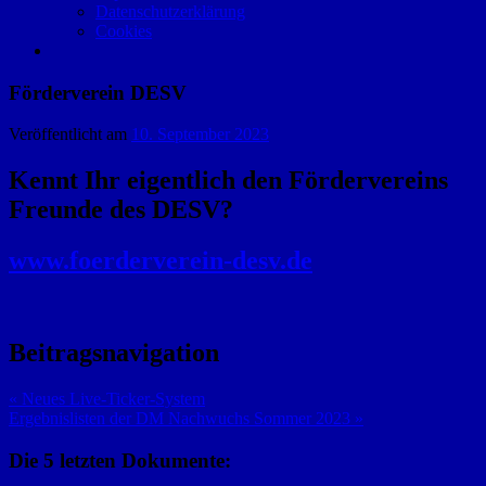
Datenschutzerklärung
Cookies
Förderverein DESV
Veröffentlicht am
10. September 2023
Kennt Ihr eigentlich den Fördervereins
Freunde des DESV?
www.foerderverein-desv.de
Beitragsnavigation
« Neues Live-Ticker-System
Ergebnislisten der DM Nachwuchs Sommer 2023 »
Die 5 letzten Dokumente: