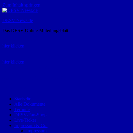
Zum Inhalt springen
DESV-News.de
Das DESV-Online-Mitteilungsblatt
Rückruf-Service:
hier klicken
Bestellung Spielerpass-Anträge:
hier klicken
Telefon +49 (0) 8821 9510-0
Montag bis Donnerstag:
09:00-12:00 und 13:00-15:00 Uhr
Freitag:
09:00 – 12:00 Uhr
Startseite
Alle Dokumente
Termine
DESV-Fan-Shop
Live-Ticker
Impressum & Co.
Impressum