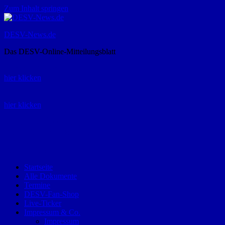
Zum Inhalt springen
DESV-News.de
Das DESV-Online-Mitteilungsblatt
Rückruf-Service:
hier klicken
Bestellung Spielerpass-Anträge:
hier klicken
Telefon +49 (0) 8821 9510-0
Montag bis Donnerstag:
09:00-12:00 und 13:00-15:00 Uhr
Freitag:
09:00 – 12:00 Uhr
Startseite
Alle Dokumente
Termine
DESV-Fan-Shop
Live-Ticker
Impressum & Co.
Impressum