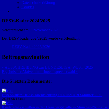
Datenschutzerklärung
Cookies
DESV-Kader 2024/2025
Veröffentlicht am
5. November 2024
Der DESV-Kader 2024/2025 wurde veröffentlicht:
DESV-Kader 2025/2026
Beitragsnavigation
« AUSSCHREIBUNG zur BUNDESLIGA -WEST- 2025
Ergebnis der Aktiven- und Jugendsprecherwahl »
Die 5 letzten Dokumente:
Ergebnisliste DESV-Talentsichtung U16 und U19 Sommer 2026
290.98 KB
1 file(s)
Kinderstockschießen in der Hanebergstraße in München/Neuhause