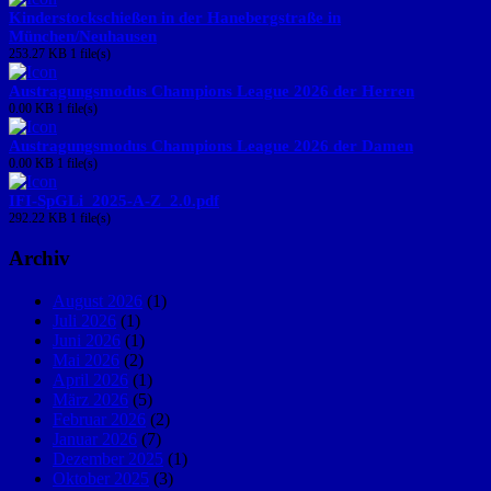
Kinderstockschießen in der Hanebergstraße in
München/Neuhausen
253.27 KB
1 file(s)
Austragungsmodus Champions League 2026 der Herren
0.00 KB
1 file(s)
Austragungsmodus Champions League 2026 der Damen
0.00 KB
1 file(s)
IFI-SpGLi_2025-A-Z_2.0.pdf
292.22 KB
1 file(s)
Archiv
August 2026
(1)
Juli 2026
(1)
Juni 2026
(1)
Mai 2026
(2)
April 2026
(1)
März 2026
(5)
Februar 2026
(2)
Januar 2026
(7)
Dezember 2025
(1)
Oktober 2025
(3)