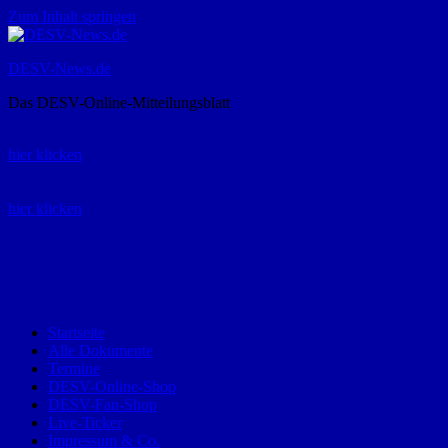
Zum Inhalt springen
DESV-News.de
Das DESV-Online-Mitteilungsblatt
Rückruf-Service:
hier klicken
Bestellung Spielerpass-Anträge:
hier klicken
Telefon +49 (0) 8821 9510-0
Montag bis Donnerstag:
09:00-12:00 und 13:00-15:00 Uhr
Freitag:
09:00 – 12:00 Uhr
Startseite
Alle Dokumente
Termine
DESV-Online-Shop
DESV-Fan-Shop
Live-Ticker
Impressum & Co.