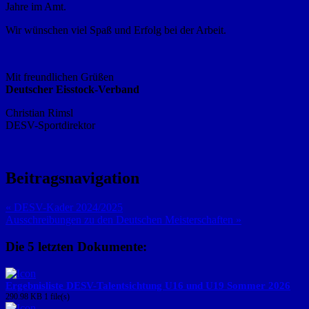
Jahre im Amt.
Wir wünschen viel Spaß und Erfolg bei der Arbeit.
Mit freundlichen Grüßen
Deutscher Eisstock-Verband
Christian Rimsl
DESV-Sportdirektor
Beitragsnavigation
« DESV-Kader 2024/2025
Ausschreibungen zu den Deutschen Meisterschaften »
Die 5 letzten Dokumente:
Ergebnisliste DESV-Talentsichtung U16 und U19 Sommer 2026
290.98 KB
1 file(s)