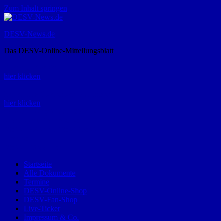
Zum Inhalt springen
DESV-News.de
Das DESV-Online-Mitteilungsblatt
Rückruf-Service:
hier klicken
Bestellung Spielerpass-Anträge:
hier klicken
Telefon +49 (0) 8821 9510-0
Montag bis Donnerstag:
09:00-12:00 und 13:00-15:00 Uhr
Freitag:
09:00 – 12:00 Uhr
Startseite
Alle Dokumente
Termine
DESV-Online-Shop
DESV-Fan-Shop
Live-Ticker
Impressum & Co.