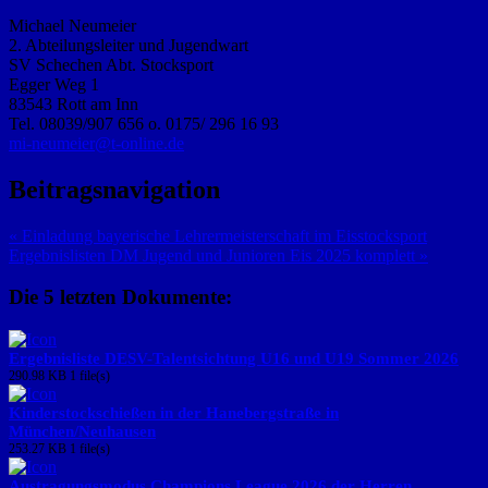
Michael Neumeier
2. Abteilungsleiter und Jugendwart
SV Schechen Abt. Stocksport
Egger Weg 1
83543 Rott am Inn
Tel. 08039/907 656 o. 0175/ 296 16 93
mi-neumeier@t-online.de
Beitragsnavigation
« Einladung bayerische Lehrermeisterschaft im Eisstocksport
Ergebnislisten DM Jugend und Junioren Eis 2025 komplett »
Die 5 letzten Dokumente:
Ergebnisliste DESV-Talentsichtung U16 und U19 Sommer 2026
290.98 KB
1 file(s)
Kinderstockschießen in der Hanebergstraße in
München/Neuhausen
253.27 KB
1 file(s)
Austragungsmodus Champions League 2026 der Herren