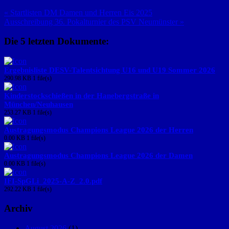
« Startlisten DM Damen und Herren Eis 2025
Ausschreibung 36. Pokalturnier des PSV Neumünster »
Die 5 letzten Dokumente:
Ergebnisliste DESV-Talentsichtung U16 und U19 Sommer 2026
290.98 KB
1 file(s)
Kinderstockschießen in der Hanebergstraße in
München/Neuhausen
253.27 KB
1 file(s)
Austragungsmodus Champions League 2026 der Herren
0.00 KB
1 file(s)
Austragungsmodus Champions League 2026 der Damen
0.00 KB
1 file(s)
IFI-SpGLi_2025-A-Z_2.0.pdf
292.22 KB
1 file(s)
Archiv
August 2026
(1)