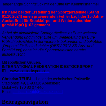
angehängte Schriftstück mit der Bitte um Kenntnisnahme!
Ich habe bei der Erstellung der Sportgeräteliste (Stand
01.10.2024) einen gravierenden Fehler bzgl. der 15-Jahre-
Auslauffrist für Stockkörper und Winterlaufsohlen
gemäß ISpO §103 gemacht.
Anbei die aktualisierte Sportgeräteliste zu Eurer weiteren
Verwendung und mit der Bitte um Weiterleitung an Eure
Prüfschiedsrichter. In der vielerorts bekannten und beliebten
„Dropbox“ für Schiedsrichter (DESV 2012 SR Aus- und
Fortbildung) habe ich die Sportgerätelisten bereits
ausgetauscht.
Mit sportlichen Grüßen,
INTERNATIONAL FEDERATION ICESTOCKSPORT
IFI –
www.icestocksport.com
Christian TEUBL
– Leiter der technischen Prüfstelle
Stadionstr. 49, D-93326 Abensberg
Mobil +49 170 80 07 440
Email
christian.teubl@icestock.sport
Beitragsnavigation