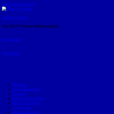
Zum Inhalt springen
DESV-News.de
Das DESV-Online-Mitteilungsblatt
Rückruf-Service:
hier klicken
Bestellung Spielerpass-Anträge:
hier klicken
Telefon +49 (0) 8821 9510-0
Montag bis Donnerstag:
09:00-12:00 und 13:00-15:00 Uhr
Freitag:
09:00 – 12:00 Uhr
Startseite
Alle Dokumente
Termine
DESV-Online-Shop
DESV-Fan-Shop
Live-Ticker
Impressum & Co.