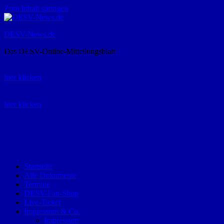
Zum Inhalt springen
DESV-News.de
Das DESV-Online-Mitteilungsblatt
Rückruf-Service:
hier klicken
Bestellung Spielerpass-Anträge:
hier klicken
Telefon +49 (0) 8821 9510-0
Montag bis Donnerstag:
09:00-12:00 und 13:00-15:00 Uhr
Freitag:
09:00 – 12:00 Uhr
Startseite
Alle Dokumente
Termine
DESV-Fan-Shop
Live-Ticker
Impressum & Co.
Impressum