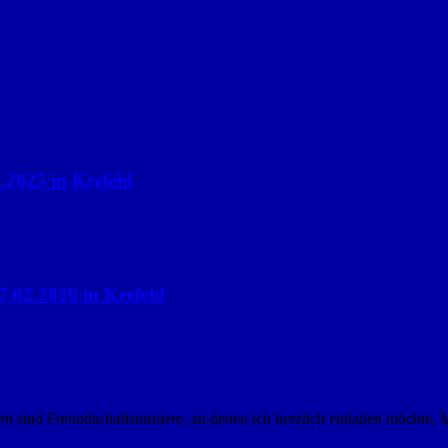
2025 in Krefeld
02.2026 in Krefeld
en
sind Freundschaftsturniere, zu denen ich herzlich einladen möchte, Ma