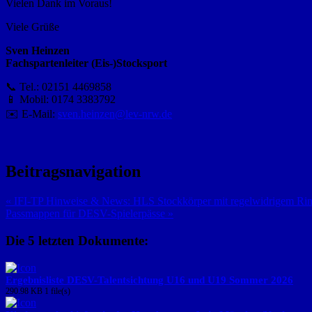
Vielen Dank im Voraus!
Viele Grüße
Sven Heinzen
Fachspartenleiter (Eis-)Stocksport
📞 Tel.: 02151 4469858
📱 Mobil: 0174 3383792
✉️ E-Mail:
sven.heinzen@lev-nrw.de
Beitragsnavigation
« IFI-TP Hinweise & News: HLS Stockkörper mit regelwidrigem Ri
Passmappen für DESV-Spielerpässe »
Die 5 letzten Dokumente:
Ergebnisliste DESV-Talentsichtung U16 und U19 Sommer 2026
290.98 KB
1 file(s)