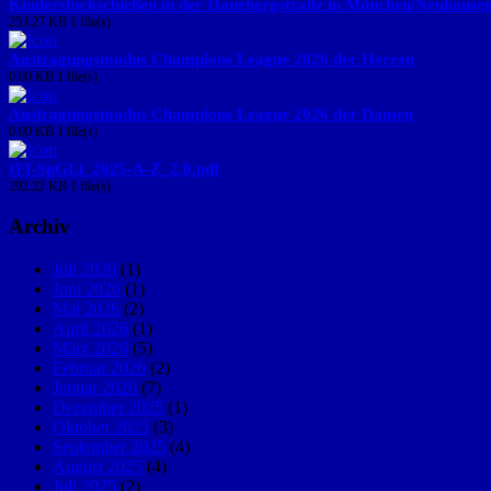
Kinderstockschießen in der Hanebergstraße in München/Neuhause
253.27 KB
1 file(s)
Austragungsmodus Champions League 2026 der Herren
0.00 KB
1 file(s)
Austragungsmodus Champions League 2026 der Damen
0.00 KB
1 file(s)
IFI-SpGLi_2025-A-Z_2.0.pdf
292.22 KB
1 file(s)
Archiv
Juli 2026
(1)
Juni 2026
(1)
Mai 2026
(2)
April 2026
(1)
März 2026
(5)
Februar 2026
(2)
Januar 2026
(7)
Dezember 2025
(1)
Oktober 2025
(3)
September 2025
(4)
August 2025
(4)
Juli 2025
(2)