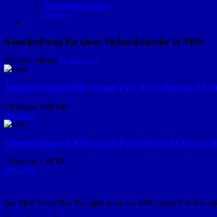
Datenschutzerklärung
Cookies
Ausschreibung für unser Verbandsturnier in NRW
Veröffentlicht am
21. Mai 2025
Ausschreibung NRW Grand Prix Trio-offen am 18.10.
1 Datei(en)
0.00 KB
Download
Ausschreibung NRW Grand Prix DUO OFFEN am 07.
1 Datei(en)
0.00 KB
Download
Das
NRW Grand Prix Trio offen
sowie das
NRW Grand Prix Duo off