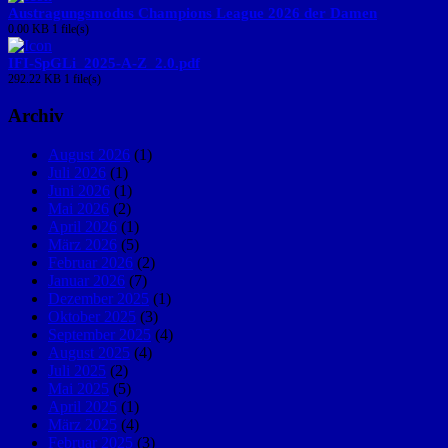
Austragungsmodus Champions League 2026 der Damen
0.00 KB
1 file(s)
IFI-SpGLi_2025-A-Z_2.0.pdf
292.22 KB
1 file(s)
Archiv
August 2026
(1)
Juli 2026
(1)
Juni 2026
(1)
Mai 2026
(2)
April 2026
(1)
März 2026
(5)
Februar 2026
(2)
Januar 2026
(7)
Dezember 2025
(1)
Oktober 2025
(3)
September 2025
(4)
August 2025
(4)
Juli 2025
(2)
Mai 2025
(5)
April 2025
(1)
März 2025
(4)
Februar 2025
(3)