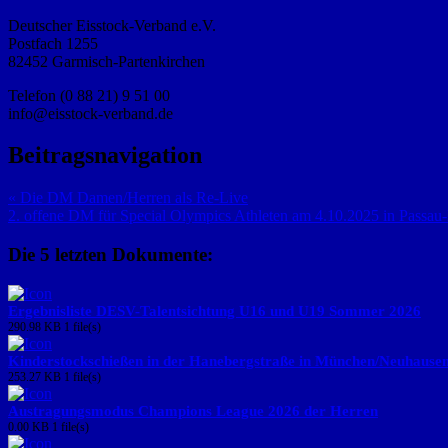
Deutscher Eisstock-Verband e.V.
Postfach 1255
82452 Garmisch-Partenkirchen
Telefon (0 88 21) 9 51 00
info@eisstock-verband.de
Beitragsnavigation
« Die DM Damen/Herren als Re-Live
2. offene DM für Special Olympics Athleten am 4.10.2025 in Passau-
Die 5 letzten Dokumente:
Ergebnisliste DESV-Talentsichtung U16 und U19 Sommer 2026
290.98 KB
1 file(s)
Kinderstockschießen in der Hanebergstraße in München/Neuhause
253.27 KB
1 file(s)
Austragungsmodus Champions League 2026 der Herren
0.00 KB
1 file(s)