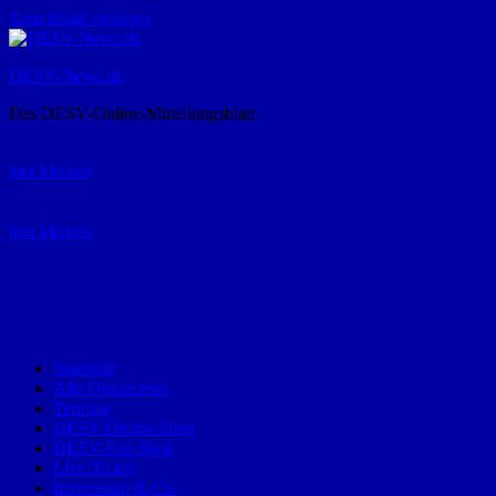
Zum Inhalt springen
DESV-News.de
Das DESV-Online-Mitteilungsblatt
Rückruf-Service:
hier klicken
Bestellung Spielerpass-Anträge:
hier klicken
Telefon +49 (0) 8821 9510-0
Montag bis Donnerstag:
09:00-12:00 und 13:00-15:00 Uhr
Freitag:
09:00 – 12:00 Uhr
Startseite
Alle Dokumente
Termine
DESV-Online-Shop
DESV-Fan-Shop
Live-Ticker
Impressum & Co.