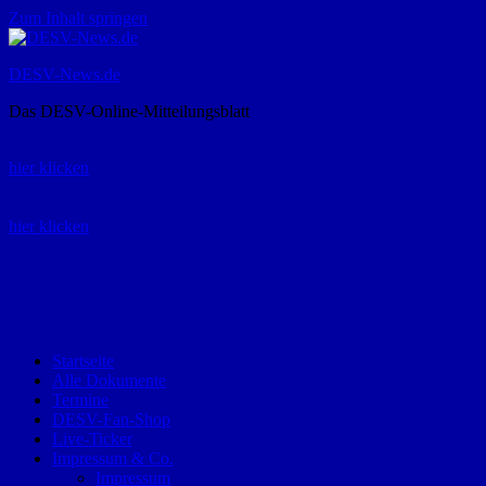
Zum Inhalt springen
DESV-News.de
Das DESV-Online-Mitteilungsblatt
Rückruf-Service:
hier klicken
Bestellung Spielerpass-Anträge:
hier klicken
Telefon +49 (0) 8821 9510-0
Montag bis Donnerstag:
09:00-12:00 und 13:00-15:00 Uhr
Freitag:
09:00 – 12:00 Uhr
Startseite
Alle Dokumente
Termine
DESV-Fan-Shop
Live-Ticker
Impressum & Co.
Impressum