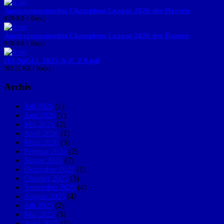
Austragungsmodus Champions League 2026 der Herren
0.00 KB
1 file(s)
Austragungsmodus Champions League 2026 der Damen
0.00 KB
1 file(s)
IFI-SpGLi_2025-A-Z_2.0.pdf
292.22 KB
1 file(s)
Archiv
Juli 2026
(1)
Juni 2026
(1)
Mai 2026
(2)
April 2026
(1)
März 2026
(5)
Februar 2026
(2)
Januar 2026
(7)
Dezember 2025
(1)
Oktober 2025
(3)
September 2025
(4)
August 2025
(4)
Juli 2025
(2)
Mai 2025
(5)
April 2025
(1)