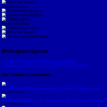
ESC Wr Neudorf
Gruppe Duo Rot
Ottersbacher Buam 1
Lebenshilfe Ostallgäu
Münzinghof 1
Gruppe Duo Blau
Ottenbacher Buam 2
ESC Wr Neudorf
Caritas Werkstatt Pocking
Beitragsnavigation
« Vereinswechsel für die Wintersaison 2025/2026
Einladung Freies Duo Turnier am 17.01. und 07.02.2026 »
Die 5 letzten Dokumente:
Ergebnisliste DESV-Talentsichtung U16 und U19 Sommer 2026
290.98 KB
1 file(s)
Kinderstockschießen in der Hanebergstraße in München/Neuhause
253.27 KB
1 file(s)