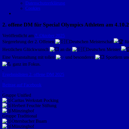
Datenschutzerklärung
Cookies
2. offene DM für Special Olympics Athleten am 4.10.2
Veröffentlicht am
7. Oktober 2025
Siegerehrung der 2. Offenen
Deutschen Meisterschaft
fü
Herzlichen Glückwunsch
an die
Deutschen Meister
Eine Veranstaltung mit tollen
und besonderen
Sportlern un
ganz im Fokus.
.
Ergebnislisten 2. offene DM 2025
.
Beitrag auf Facebook
.
Gruppe Unified
Caritas Werkstatt Pocking
Herbert Feuchte Stiftung
Münzinghof
Gruppe Traditional
Ottersbacher Buam
Münzinghof