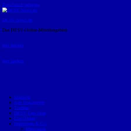
Zum Inhalt springen
DESV-News.de
Das DESV-Online-Mitteilungsblatt
Rückruf-Service:
hier klicken
Bestellung Spielerpass-Anträge:
hier klicken
Telefon +49 (0) 8821 9510-0
Montag bis Donnerstag:
09:00-12:00 und 13:00-15:00 Uhr
Freitag:
09:00 – 12:00 Uhr
Startseite
Alle Dokumente
Termine
DESV-Fan-Shop
Live-Ticker
Impressum & Co.
Impressum