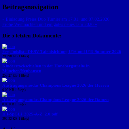
Beitragsnavigation
« Einladung Freies Duo Turnier am 17.01. und 07.02.2026
Frohe Weihnachten und ein gutes neues Jahr 2026 »
Die 5 letzten Dokumente:
Ergebnisliste DESV-Talentsichtung U16 und U19 Sommer 2026
290.98 KB
1 file(s)
Kinderstockschießen in der Hanebergstraße in
München/Neuhausen
253.27 KB
1 file(s)
Austragungsmodus Champions League 2026 der Herren
0.00 KB
1 file(s)
Austragungsmodus Champions League 2026 der Damen
0.00 KB
1 file(s)
IFI-SpGLi_2025-A-Z_2.0.pdf
292.22 KB
1 file(s)