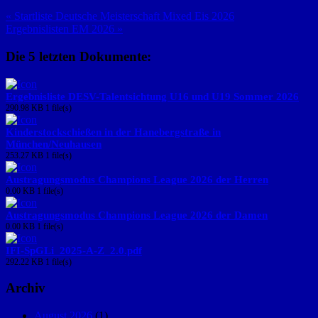
« Startliste Deutsche Meisterschaft Mixed Eis 2026
Ergebnislisten EM 2026 »
Die 5 letzten Dokumente:
Ergebnisliste DESV-Talentsichtung U16 und U19 Sommer 2026
290.98 KB
1 file(s)
Kinderstockschießen in der Hanebergstraße in
München/Neuhausen
253.27 KB
1 file(s)
Austragungsmodus Champions League 2026 der Herren
0.00 KB
1 file(s)
Austragungsmodus Champions League 2026 der Damen
0.00 KB
1 file(s)
IFI-SpGLi_2025-A-Z_2.0.pdf
292.22 KB
1 file(s)
Archiv
August 2026
(1)