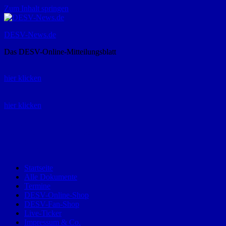
Zum Inhalt springen
DESV-News.de
Das DESV-Online-Mitteilungsblatt
Rückruf-Service:
hier klicken
Bestellung Spielerpass-Anträge:
hier klicken
Telefon +49 (0) 8821 9510-0
Montag bis Donnerstag:
09:00-12:00 und 13:00-15:00 Uhr
Freitag:
09:00 – 12:00 Uhr
Startseite
Alle Dokumente
Termine
DESV-Online-Shop
DESV-Fan-Shop
Live-Ticker
Impressum & Co.