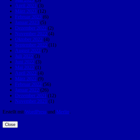
April 2023
(3)
März 2023
(12)
Februar 2023
(6)
Januar 2023
(5)
Dezember 2022
(2)
November 2022
(4)
Oktober 2022
(4)
September 2022
(11)
August 2022
(7)
Juli 2022
(3)
Juni 2022
(3)
Mai 2022
(1)
April 2022
(4)
März 2022
(9)
Februar 2022
(56)
Januar 2022
(26)
Dezember 2021
(12)
November 2021
(1)
Erstellt mit
WordPress
und
Merlin
.
Close