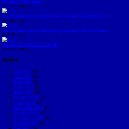
München/Neuhausen
253.27 KB
1 file(s)
Austragungsmodus Champions League 2026 der Herren
0.00 KB
1 file(s)
Austragungsmodus Champions League 2026 der Damen
0.00 KB
1 file(s)
IFI-SpGLi_2025-A-Z_2.0.pdf
292.22 KB
1 file(s)
Archiv
Juli 2026
(1)
Juni 2026
(1)
Mai 2026
(2)
April 2026
(1)
März 2026
(5)
Februar 2026
(2)
Januar 2026
(7)
Dezember 2025
(1)
Oktober 2025
(3)
September 2025
(4)
August 2025
(4)
Juli 2025
(2)