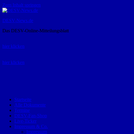
Zum Inhalt springen
DESV-News.de
Das DESV-Online-Mitteilungsblatt
Rückruf-Service:
hier klicken
Bestellung Spielerpass-Anträge:
hier klicken
Telefon +49 (0) 8821 9510-0
Montag bis Donnerstag:
09:00-12:00 und 13:00-15:00 Uhr
Freitag:
09:00 – 12:00 Uhr
Startseite
Alle Dokumente
Termine
DESV-Fan-Shop
Live-Ticker
Impressum & Co.
Impressum