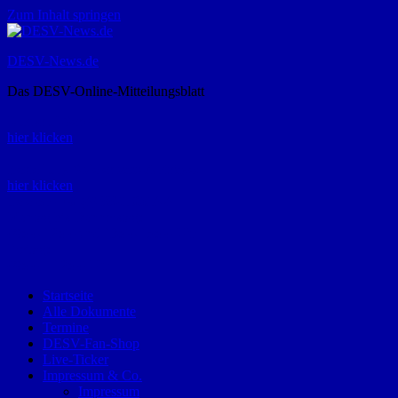
Zum Inhalt springen
DESV-News.de
Das DESV-Online-Mitteilungsblatt
Rückruf-Service:
hier klicken
Bestellung Spielerpass-Anträge:
hier klicken
Telefon +49 (0) 8821 9510-0
Montag bis Donnerstag:
09:00-12:00 und 13:00-15:00 Uhr
Freitag:
09:00 – 12:00 Uhr
Startseite
Alle Dokumente
Termine
DESV-Fan-Shop
Live-Ticker
Impressum & Co.
Impressum