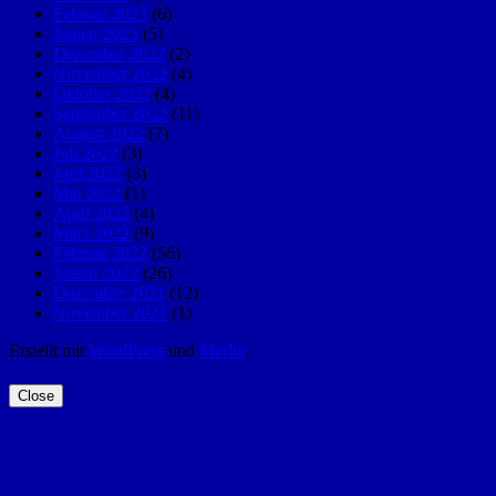
Februar 2023
(6)
Januar 2023
(5)
Dezember 2022
(2)
November 2022
(4)
Oktober 2022
(4)
September 2022
(11)
August 2022
(7)
Juli 2022
(3)
Juni 2022
(3)
Mai 2022
(1)
April 2022
(4)
März 2022
(9)
Februar 2022
(56)
Januar 2022
(26)
Dezember 2021
(12)
November 2021
(1)
Erstellt mit
WordPress
und
Merlin
.
Close