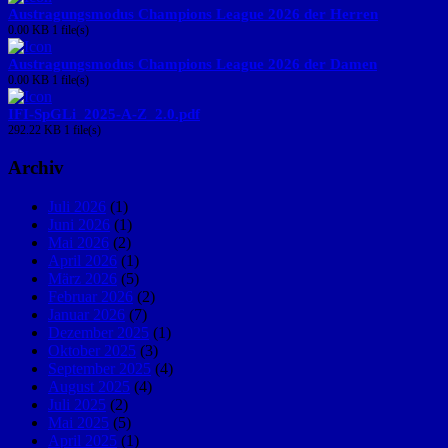
Austragungsmodus Champions League 2026 der Herren
0.00 KB
1 file(s)
Austragungsmodus Champions League 2026 der Damen
0.00 KB
1 file(s)
IFI-SpGLi_2025-A-Z_2.0.pdf
292.22 KB
1 file(s)
Archiv
Juli 2026
(1)
Juni 2026
(1)
Mai 2026
(2)
April 2026
(1)
März 2026
(5)
Februar 2026
(2)
Januar 2026
(7)
Dezember 2025
(1)
Oktober 2025
(3)
September 2025
(4)
August 2025
(4)
Juli 2025
(2)
Mai 2025
(5)
April 2025
(1)