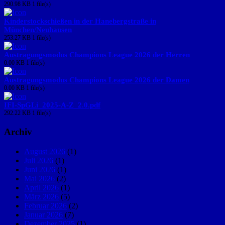
290.98 KB
1 file(s)
Kinderstockschießen in der Hanebergstraße in
München/Neuhausen
253.27 KB
1 file(s)
Austragungsmodus Champions League 2026 der Herren
0.00 KB
1 file(s)
Austragungsmodus Champions League 2026 der Damen
0.00 KB
1 file(s)
IFI-SpGLi_2025-A-Z_2.0.pdf
292.22 KB
1 file(s)
Archiv
August 2026
(1)
Juli 2026
(1)
Juni 2026
(1)
Mai 2026
(2)
April 2026
(1)
März 2026
(5)
Februar 2026
(2)
Januar 2026
(7)
Dezember 2025
(1)