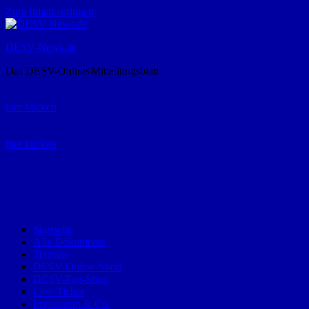
Zum Inhalt springen
DESV-News.de
Das DESV-Online-Mitteilungsblatt
Rückruf-Service:
hier klicken
Bestellung Spielerpass-Anträge:
hier klicken
Telefon +49 (0) 8821 9510-0
Montag bis Donnerstag:
09:00-12:00 und 13:00-15:00 Uhr
Freitag:
09:00 – 12:00 Uhr
Startseite
Alle Dokumente
Termine
DESV-Online-Shop
DESV-Fan-Shop
Live-Ticker
Impressum & Co.