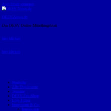
Zum Inhalt springen
DESV-News.de
Das DESV-Online-Mitteilungsblatt
Rückruf-Service:
hier klicken
Bestellung Spielerpass-Anträge:
hier klicken
Telefon +49 (0) 8821 9510-0
Montag bis Donnerstag:
09:00-12:00 und 13:00-15:00 Uhr
Freitag:
09:00 – 12:00 Uhr
Startseite
Alle Dokumente
Termine
DESV-Fan-Shop
Live-Ticker
Impressum & Co.
Impressum