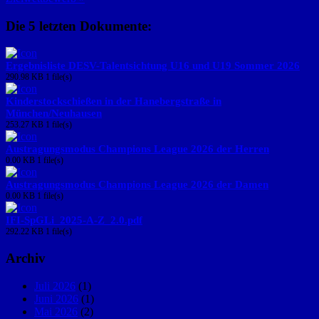
Die 5 letzten Dokumente:
Ergebnisliste DESV-Talentsichtung U16 und U19 Sommer 2026
290.98 KB
1 file(s)
Kinderstockschießen in der Hanebergstraße in
München/Neuhausen
253.27 KB
1 file(s)
Austragungsmodus Champions League 2026 der Herren
0.00 KB
1 file(s)
Austragungsmodus Champions League 2026 der Damen
0.00 KB
1 file(s)
IFI-SpGLi_2025-A-Z_2.0.pdf
292.22 KB
1 file(s)
Archiv
Juli 2026
(1)
Juni 2026
(1)
Mai 2026
(2)