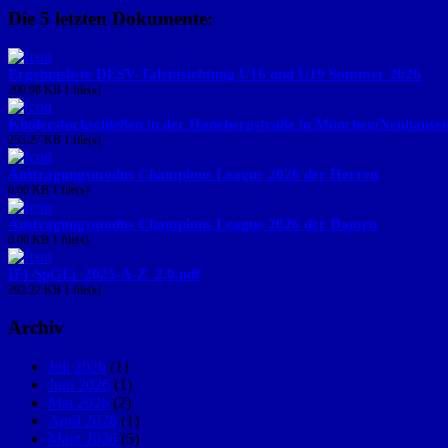
Die 5 letzten Dokumente:
Ergebnisliste DESV-Talentsichtung U16 und U19 Sommer 2026
290.98 KB
1 file(s)
Kinderstockschießen in der Hanebergstraße in München/Neuhause
253.27 KB
1 file(s)
Austragungsmodus Champions League 2026 der Herren
0.00 KB
1 file(s)
Austragungsmodus Champions League 2026 der Damen
0.00 KB
1 file(s)
IFI-SpGLi_2025-A-Z_2.0.pdf
292.22 KB
1 file(s)
Archiv
Juli 2026
(1)
Juni 2026
(1)
Mai 2026
(2)
April 2026
(1)
März 2026
(5)