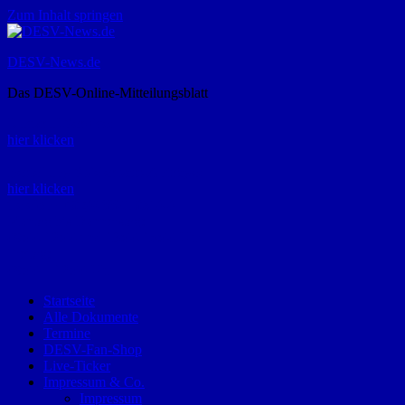
Zum Inhalt springen
DESV-News.de
Das DESV-Online-Mitteilungsblatt
Rückruf-Service:
hier klicken
Bestellung Spielerpass-Anträge:
hier klicken
Telefon +49 (0) 8821 9510-0
Montag bis Donnerstag:
09:00-12:00 und 13:00-15:00 Uhr
Freitag:
09:00 – 12:00 Uhr
Startseite
Alle Dokumente
Termine
DESV-Fan-Shop
Live-Ticker
Impressum & Co.
Impressum