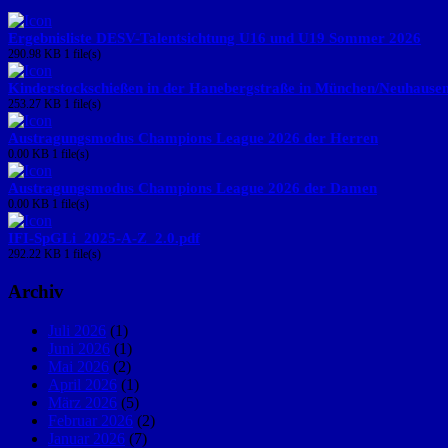
Ergebnisliste DESV-Talentsichtung U16 und U19 Sommer 2026
290.98 KB
1 file(s)
Kinderstockschießen in der Hanebergstraße in München/Neuhause
253.27 KB
1 file(s)
Austragungsmodus Champions League 2026 der Herren
0.00 KB
1 file(s)
Austragungsmodus Champions League 2026 der Damen
0.00 KB
1 file(s)
IFI-SpGLi_2025-A-Z_2.0.pdf
292.22 KB
1 file(s)
Archiv
Juli 2026
(1)
Juni 2026
(1)
Mai 2026
(2)
April 2026
(1)
März 2026
(5)
Februar 2026
(2)
Januar 2026
(7)