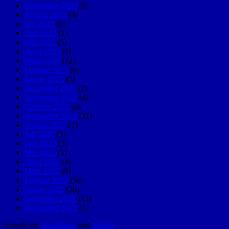
September 2023
(5)
August 2023
(4)
Juli 2023
(8)
Juni 2023
(1)
Mai 2023
(5)
April 2023
(3)
März 2023
(12)
Februar 2023
(6)
Januar 2023
(5)
Dezember 2022
(2)
November 2022
(4)
Oktober 2022
(4)
September 2022
(11)
August 2022
(7)
Juli 2022
(3)
Juni 2022
(3)
Mai 2022
(1)
April 2022
(4)
März 2022
(9)
Februar 2022
(56)
Januar 2022
(26)
Dezember 2021
(12)
November 2021
(1)
Erstellt mit
WordPress
und
Merlin
.