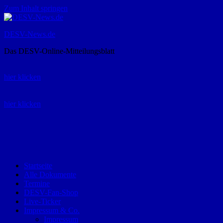
Zum Inhalt springen
DESV-News.de
Das DESV-Online-Mitteilungsblatt
Rückruf-Service:
hier klicken
Bestellung Spielerpass-Anträge:
hier klicken
Telefon +49 (0) 8821 9510-0
Montag bis Donnerstag:
09:00-12:00 und 13:00-15:00 Uhr
Freitag:
09:00 – 12:00 Uhr
Startseite
Alle Dokumente
Termine
DESV-Fan-Shop
Live-Ticker
Impressum & Co.
Impressum