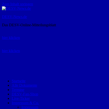
Zum Inhalt springen
DESV-News.de
Das DESV-Online-Mitteilungsblatt
Rückruf-Service:
hier klicken
Bestellung Spielerpass-Anträge:
hier klicken
Telefon +49 (0) 8821 9510-0
Montag bis Donnerstag:
09:00-12:00 und 13:00-15:00 Uhr
Freitag:
09:00 – 12:00 Uhr
Startseite
Alle Dokumente
Termine
DESV-Fan-Shop
Live-Ticker
Impressum & Co.
Impressum