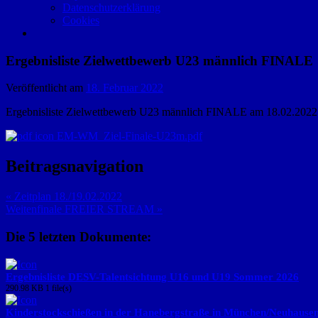
Datenschutzerklärung
Cookies
Ergebnisliste Zielwettbewerb U23 männlich FINALE
Veröffentlicht am
18. Februar 2022
Ergebnisliste Zielwettbewerb U23 männlich FINALE am 18.02.2022 
EM-WM_Ziel-Finale-U23m.pdf
Beitragsnavigation
« Zeitplan 18./19.02.2022
Weitenfinale FREIER STREAM »
Die 5 letzten Dokumente:
Ergebnisliste DESV-Talentsichtung U16 und U19 Sommer 2026
290.98 KB
1 file(s)
Kinderstockschießen in der Hanebergstraße in München/Neuhause