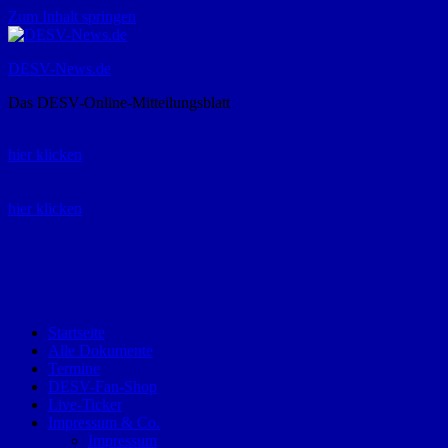
Zum Inhalt springen
DESV-News.de
Das DESV-Online-Mitteilungsblatt
Rückruf-Service:
hier klicken
Bestellung Spielerpass-Anträge:
hier klicken
Telefon +49 (0) 8821 9510-0
Montag bis Donnerstag:
09:00-12:00 und 13:00-15:00 Uhr
Freitag:
09:00 – 12:00 Uhr
Startseite
Alle Dokumente
Termine
DESV-Fan-Shop
Live-Ticker
Impressum & Co.
Impressum