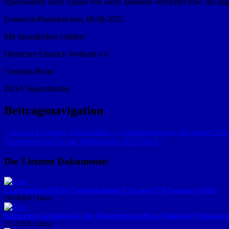
Spielerkarten nach Ablauf von sechs Monaten vernichtet bzw. die zug
Garmisch-Partenkirchen, 08.08.2023
Mit freundlichen Grüßen
Deutscher Eisstock-Verband e.V.
Christian Rimsl
DESV-Sportdirektor
Beitragsnavigation
« Special Olympics Deutschland – Qualitätsoffensive Stocksport 202
Vereinswechsel für die Wintersaison 2023/2024 »
Die 5 letzten Dokumente:
Ergebnisliste DESV-Talentsichtung U16 und U19 Sommer 2026
290.98 KB
1 file(s)
Kinderstockschießen in der Hanebergstraße in München/Neuhause
253.27 KB
1 file(s)