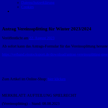
Datenschutzerklärung
Cookies
Antrag Vereinssplitting für Winter 2023/2024
Veröffentlicht am
22. August 2023
Ab sofort kann das Antrags-Formular für das Vereinssplittung herunt
https://verband.eisstocksport.de/download/antrag-vereinssplitting-
Zum Artikel im Online-Shop:
hier klicken
MERKBLATT: AUFTEILUNG SPIELRECHT
(Vereinssplitting) – Stand: 08.08.2023