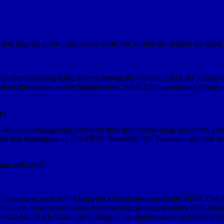
und liegt die grüne Spielerkarte nicht vor, so sind die Strafen für eine
Gebührenordnung fällig. Derzeit beträgt die Gebühr 2,00 € für Schüler
 dem Spielerpass an den Stammverein. Nach Zahlungseingang erfolgt de
p)
t Gebührenordnung fällig und wird über den Online-Shop berechnet. D
den Spielerpass an dies DESV-Passstelle. Die Passstelle stempelt den 
mum reduziert!
ndes und ist nach dem Ablauf der Gültigkeitsdauer an die DESV-Geschä
chiviert. Eine elektronische Archivierung als eingescanntes PDF-Dokume
verstanden. Nach Ablauf der Gültigkeit des Spielerpasses und dessen 