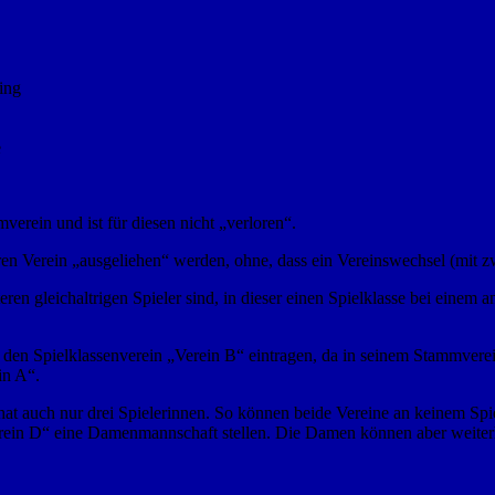
ting
e
verein und ist für diesen nicht „verloren“.
eren Verein „ausgeliehen“ werden, ohne, dass ein Vereinswechsel (mit
en gleichaltrigen Spieler sind, in dieser einen Spielklasse bei einem a
für den Spielklassenverein „Verein B“ eintragen, da in seinem Stammver
in A“.
 hat auch nur drei Spielerinnen. So können beide Vereine an keinem Sp
rein D“ eine Damenmannschaft stellen. Die Damen können aber weiterhi