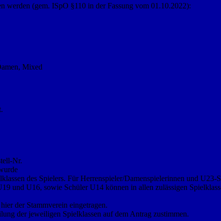
men werden (gem. ISpO §110 in der Fassung vom 01.10.2022):
d
 Damen, Mixed
.
ell-Nr.
 wurde
elklassen des Spielers. Für Herrenspieler/Damenspielerinnen und U23-
 U19 und U16, sowie Schüler U14 können in allen zulässigen Spielklas
d hier der Stammverein eingetragen.
ilung der jeweiligen Spielklassen auf dem Antrag zustimmen.