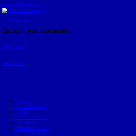
Zum Inhalt springen
DESV-News.de
Das DESV-Online-Mitteilungsblatt
Rückruf-Service:
hier klicken
Bestellung Spielerpass-Anträge:
hier klicken
Telefon +49 (0) 8821 9510-0
Montag bis Donnerstag:
09:00-12:00 und 13:00-15:00 Uhr
Freitag:
09:00 – 12:00 Uhr
Startseite
Alle Dokumente
Termine
DESV-Fan-Shop
Live-Ticker
Impressum & Co.
Impressum