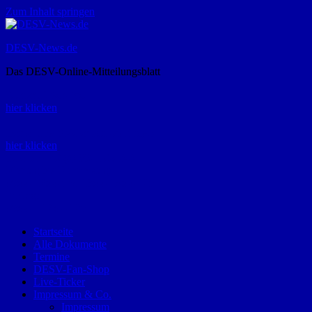
Zum Inhalt springen
DESV-News.de
Das DESV-Online-Mitteilungsblatt
Rückruf-Service:
hier klicken
Bestellung Spielerpass-Anträge:
hier klicken
Telefon +49 (0) 8821 9510-0
Montag bis Donnerstag:
09:00-12:00 und 13:00-15:00 Uhr
Freitag:
09:00 – 12:00 Uhr
Startseite
Alle Dokumente
Termine
DESV-Fan-Shop
Live-Ticker
Impressum & Co.
Impressum