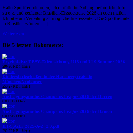
Hallo SportfreundeInnen, ich darf die im Anhang befindliche Info
zu o.g. und geplanter Brasilien-Eisstockreise 2026 an euch mailen.
Ich bitte um Verteilung an mögliche Interessenten. Die Sportfreunde
in Brasilien würden […]
Weiterlesen
Die 5 letzten Dokumente:
Ergebnisliste DESV-Talentsichtung U16 und U19 Sommer 2026
290.98 KB
1 file(s)
Kinderstockschießen in der Hanebergstraße in
München/Neuhausen
253.27 KB
1 file(s)
Austragungsmodus Champions League 2026 der Herren
0.00 KB
1 file(s)
Austragungsmodus Champions League 2026 der Damen
0.00 KB
1 file(s)
IFI-SpGLi_2025-A-Z_2.0.pdf
292.22 KB
1 file(s)