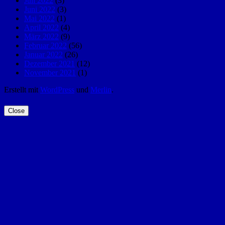
Juli 2022
(3)
Juni 2022
(3)
Mai 2022
(1)
April 2022
(4)
März 2022
(9)
Februar 2022
(56)
Januar 2022
(26)
Dezember 2021
(12)
November 2021
(1)
Erstellt mit
WordPress
und
Merlin
.
Close