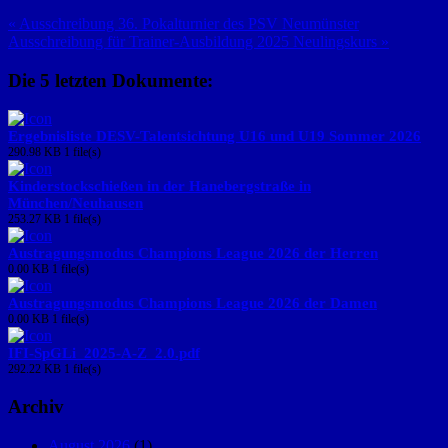
« Ausschreibung 36. Pokalturnier des PSV Neumünster
Ausschreibung für Trainer-Ausbildung 2025 Neulingskurs »
Die 5 letzten Dokumente:
Ergebnisliste DESV-Talentsichtung U16 und U19 Sommer 2026
290.98 KB
1 file(s)
Kinderstockschießen in der Hanebergstraße in
München/Neuhausen
253.27 KB
1 file(s)
Austragungsmodus Champions League 2026 der Herren
0.00 KB
1 file(s)
Austragungsmodus Champions League 2026 der Damen
0.00 KB
1 file(s)
IFI-SpGLi_2025-A-Z_2.0.pdf
292.22 KB
1 file(s)
Archiv
August 2026
(1)