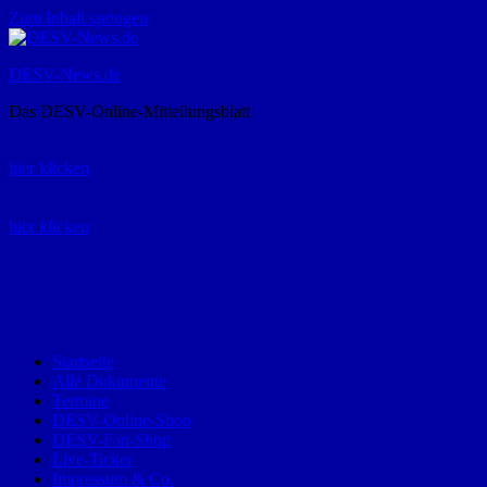
Zum Inhalt springen
DESV-News.de
Das DESV-Online-Mitteilungsblatt
Rückruf-Service:
hier klicken
Bestellung Spielerpass-Anträge:
hier klicken
Telefon +49 (0) 8821 9510-0
Montag bis Donnerstag:
09:00-12:00 und 13:00-15:00 Uhr
Freitag:
09:00 – 12:00 Uhr
Startseite
Alle Dokumente
Termine
DESV-Online-Shop
DESV-Fan-Shop
Live-Ticker
Impressum & Co.