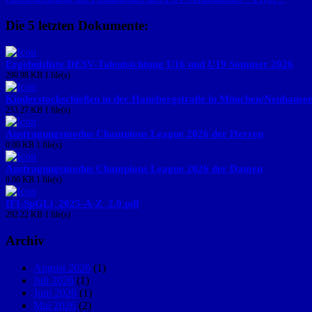
Die 5 letzten Dokumente:
Ergebnisliste DESV-Talentsichtung U16 und U19 Sommer 2026
290.98 KB
1 file(s)
Kinderstockschießen in der Hanebergstraße in München/Neuhause
253.27 KB
1 file(s)
Austragungsmodus Champions League 2026 der Herren
0.00 KB
1 file(s)
Austragungsmodus Champions League 2026 der Damen
0.00 KB
1 file(s)
IFI-SpGLi_2025-A-Z_2.0.pdf
292.22 KB
1 file(s)
Archiv
August 2026
(1)
Juli 2026
(1)
Juni 2026
(1)
Mai 2026
(2)