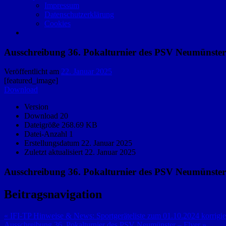
Impressum
Datenschutzerklärung
Cookies
Ausschreibung 36. Pokalturnier des PSV Neumünster
Veröffentlicht am
22. Januar 2025
[featured_image]
Download
Version
Download
20
Dateigröße
268.69 KB
Datei-Anzahl
1
Erstellungsdatum
22. Januar 2025
Zuletzt aktualisiert
22. Januar 2025
Ausschreibung 36. Pokalturnier des PSV Neumünster
Beitragsnavigation
« IFI-TP Hinweise & News: Sportgeräteliste zum 01.10.2024 korrigiert
Ausschreibung 36. Pokalturnier des PSV Neumünster – Flyer »