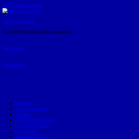
Zum Inhalt springen
DESV-News.de
Das DESV-Online-Mitteilungsblatt
Rückruf-Service:
hier klicken
Bestellung Spielerpass-Anträge:
hier klicken
Telefon +49 (0) 8821 9510-0
Montag bis Donnerstag:
09:00-12:00 und 13:00-15:00 Uhr
Freitag:
09:00 – 12:00 Uhr
Startseite
Alle Dokumente
Termine
DESV-Online-Shop
DESV-Fan-Shop
Live-Ticker
Impressum & Co.